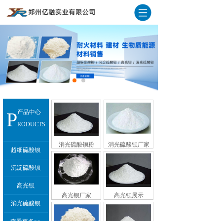
P
产品中心
RODUCTS
消光硫酸钡粉
消光硫酸钡厂家
超细硫酸钡
沉淀硫酸钡
高光钡
高光钡厂家
高光钡展示
消光硫酸钡