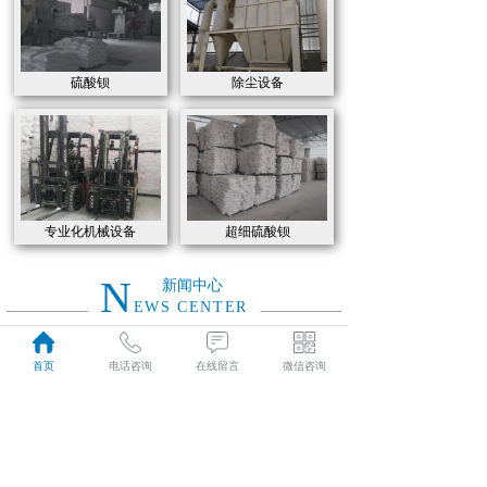
硫酸钡
除尘设备
专业化机械设备
超细硫酸钡
N
新闻中心
EWS CENTER
元旦到了，祝你健康平安有财气，幸福快乐沾喜气，万事发达好运气，事事如意有福气！
2023
首页
电话咨询
在线留言
微信咨询
01-01
腊八节到了，祝你生活如腊八粥七彩缤纷，愿你的日子如腊八粥甜甜蜜蜜
2022
12-30