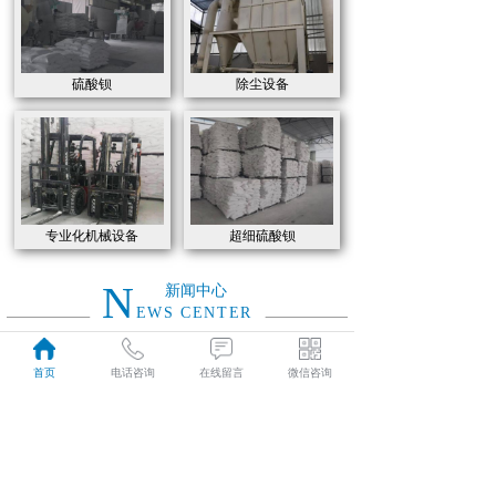
硫酸钡
除尘设备
专业化机械设备
超细硫酸钡
N
新闻中心
EWS CENTER
元旦到了，祝你健康平安有财气，幸福快乐沾喜气，万事发达好运气，事事如意有福气！
2023
首页
电话咨询
在线留言
微信咨询
01-01
腊八节到了，祝你生活如腊八粥七彩缤纷，愿你的日子如腊八粥甜甜蜜蜜
2022
12-30