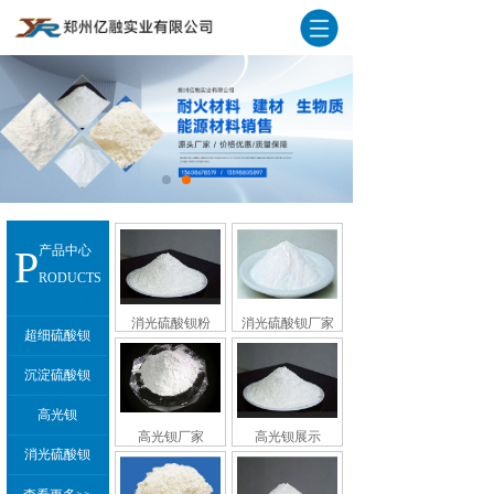
P
产品中心
RODUCTS
消光硫酸钡粉
消光硫酸钡厂家
超细硫酸钡
沉淀硫酸钡
高光钡
高光钡厂家
高光钡展示
消光硫酸钡